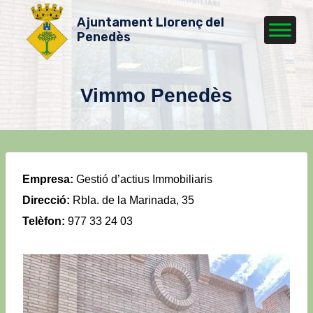
Vés
Ajuntament Llorenç del
al
Penedès
contingut
Vimmo Penedès
Empresa:
Gestió d’actius Immobiliaris
Direcció:
Rbla. de la Marinada, 35
Telèfon:
977 33 24 03