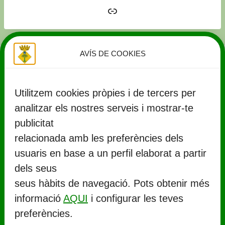
Link
AVÍS DE COOKIES
Utilitzem cookies pròpies i de tercers per
analitzar els nostres serveis i mostrar-te
publicitat
relacionada amb les preferències dels
usuaris en base a un perfil elaborat a partir
CONTACTE
dels seus
seus hàbits de navegació. Pots obtenir més
Ajuntament de Llorenç del Penedès
informació
AQUI
i configurar les teves
Rambla Marinada, 27 (
CP 43712
)
preferències.
Llorenç del Penedès