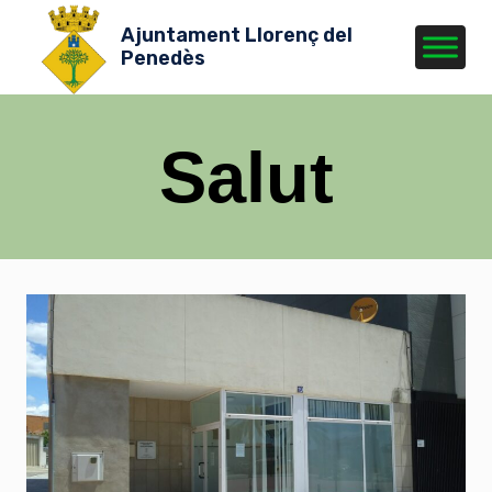
Vés
Ajuntament Llorenç del
al
Penedès
contingut
Salut