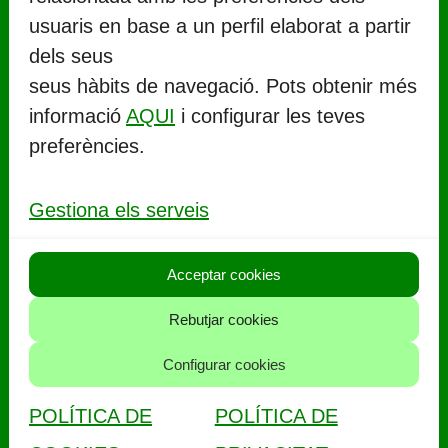
usuaris en base a un perfil elaborat a partir
CONTACTE
dels seus
seus hàbits de navegació. Pots obtenir més
Ajuntament de Llorenç del Penedès
informació
AQUI
i configurar les teves
Rambla Marinada, 27 (
CP 43712
)
preferències.
Llorenç del Penedès
977 67 71 06
Gestiona els serveis
aj.llorenc@llorenc.cat
Acceptar cookies
POLITIQUES
Rebutjar cookies
Política de privacitat
Configurar cookies
Política de cookies
POLÍTICA DE
POLÍTICA DE