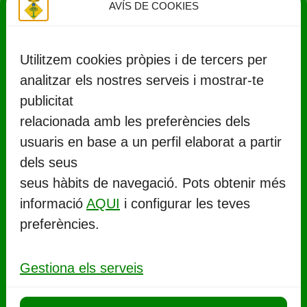
AVÍS DE COOKIES
Utilitzem cookies pròpies i de tercers per
analitzar els nostres serveis i mostrar-te
publicitat
relacionada amb les preferències dels
usuaris en base a un perfil elaborat a partir
CONTACTE
dels seus
seus hàbits de navegació. Pots obtenir més
Ajuntament de Llorenç del Penedès
informació
AQUI
i configurar les teves
Rambla Marinada, 27 (
CP 43712
)
preferències.
Llorenç del Penedès
977 67 71 06
Gestiona els serveis
aj.llorenc@llorenc.cat