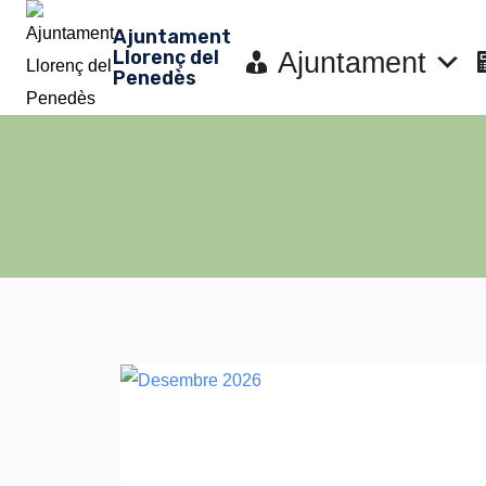
Vés
Ajuntament
al
Llorenç del
Ajuntament
Penedès
contingut