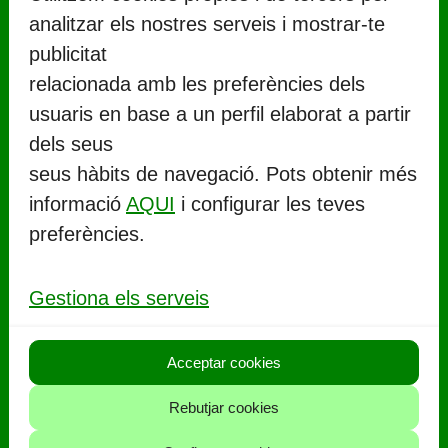
analitzar els nostres serveis i mostrar-te
publicitat
relacionada amb les preferències dels
usuaris en base a un perfil elaborat a partir
CONTACTE
dels seus
seus hàbits de navegació. Pots obtenir més
Ajuntament de Llorenç del Penedès
informació
AQUI
i configurar les teves
Rambla Marinada, 27 (
CP 43712
)
preferències.
Llorenç del Penedès
977 67 71 06
Gestiona els serveis
aj.llorenc@llorenc.cat
Acceptar cookies
POLITIQUES
Rebutjar cookies
Política de privacitat