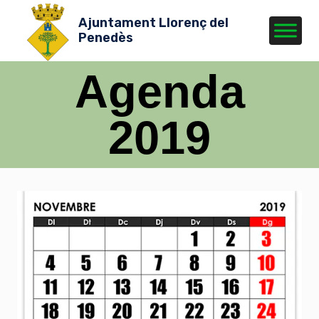
Vés
Ajuntament Llorenç del
al
Penedès
contingut
Agenda
2019