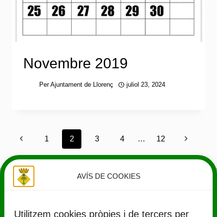
Novembre 2019
Per
Ajuntament de Llorenç
juliol 23, 2024
Navegació
Pàgina
Pàgina
1
2
3
4
…
12
anterior
següent
de
AVÍS DE COOKIES
pàgines
Utilitzem cookies pròpies i de tercers per