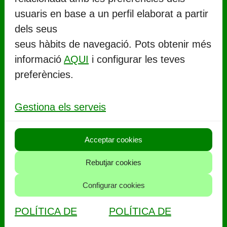
usuaris en base a un perfil elaborat a partir
CONTACTE
dels seus
seus hàbits de navegació. Pots obtenir més
Ajuntament de Llorenç del Penedès
informació
AQUI
i configurar les teves
Rambla Marinada, 27 (
CP 43712
)
preferències.
Llorenç del Penedès
977 67 71 06
Gestiona els serveis
aj.llorenc@llorenc.cat
Acceptar cookies
POLITIQUES
Rebutjar cookies
Política de privacitat
Configurar cookies
Política de cookies
POLÍTICA DE
POLÍTICA DE