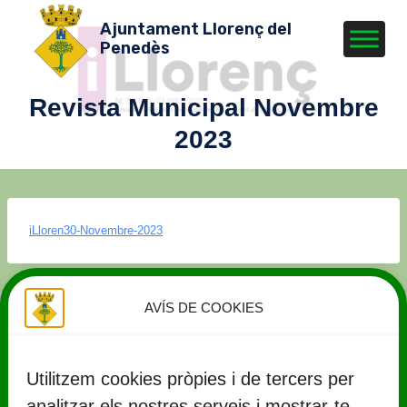
Vés
Ajuntament Llorenç del
al
Penedès
contingut
Revista Municipal Novembre
2023
iLloren30-Novembre-2023
AVÍS DE COOKIES
Utilitzem cookies pròpies i de tercers per
analitzar els nostres serveis i mostrar-te