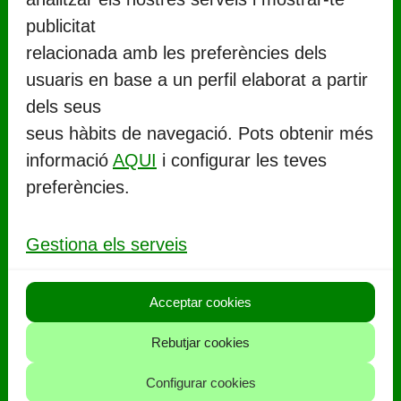
publicitat
relacionada amb les preferències dels
usuaris en base a un perfil elaborat a partir
CONTACTE
dels seus
seus hàbits de navegació. Pots obtenir més
Ajuntament de Llorenç del Penedès
informació
AQUI
i configurar les teves
Rambla Marinada, 27 (
CP 43712
)
preferències.
Llorenç del Penedès
977 67 71 06
Gestiona els serveis
aj.llorenc@llorenc.cat
Acceptar cookies
POLITIQUES
Rebutjar cookies
Política de privacitat
Configurar cookies
Política de cookies