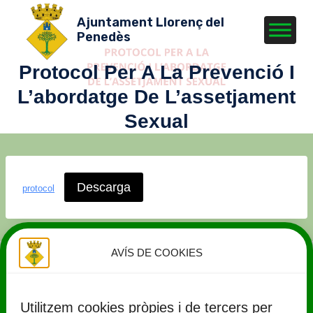
Vés
Ajuntament Llorenç del
al
Penedès
contingut
Protocol Per A La Prevenció I
L’abordatge De L’assetjament
Sexual
Descarga
protocol
AVÍS DE COOKIES
Utilitzem cookies pròpies i de tercers per