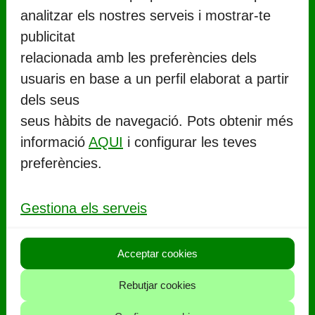
analitzar els nostres serveis i mostrar-te
publicitat
relacionada amb les preferències dels
usuaris en base a un perfil elaborat a partir
CONTACTE
dels seus
seus hàbits de navegació. Pots obtenir més
Ajuntament de Llorenç del Penedès
informació
AQUI
i configurar les teves
Rambla Marinada, 27 (
CP 43712
)
preferències.
Llorenç del Penedès
977 67 71 06
Gestiona els serveis
aj.llorenc@llorenc.cat
Acceptar cookies
POLITIQUES
Rebutjar cookies
Política de privacitat