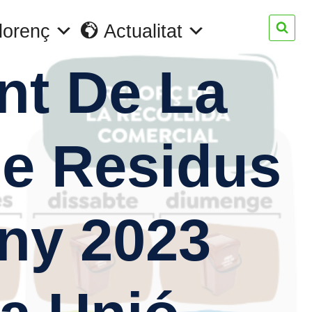
lorenç
Actualitat
nt De La
De Residus
any 2023