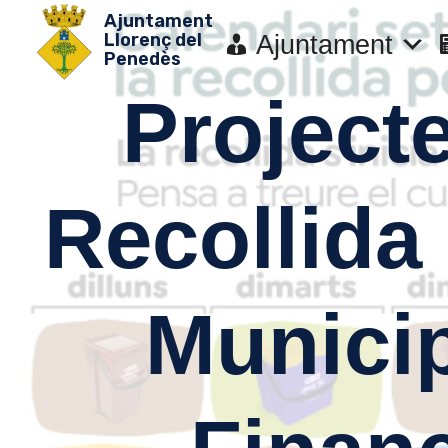
Vés
Ajuntament
Llorenç del
Ajuntament
al
Penedès
contingut
Project
Recollida
Municip