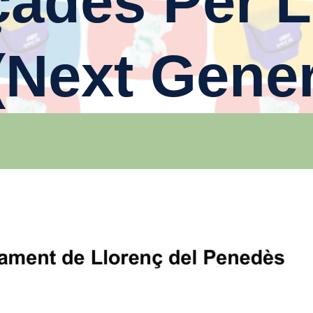
çades Per L
(Next Gener