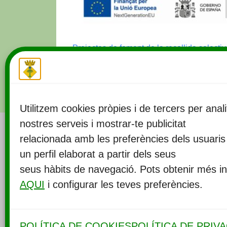
Projectes de foment de la recollida selecti
Utilitzem cookies pròpies i de tercers per anali
nostres serveis i mostrar-te publicitat
relacionada amb les preferències dels usuari
Ajun
un perfil elaborat a partir dels seus
Ram
seus hàbits de navegació. Pots obtenir més i
AQUI
i configurar les teves preferències.
POLÍTICA DE COOKIES
POLÍTICA DE PRIVA