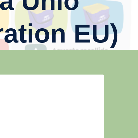
a Unió
ation EU)