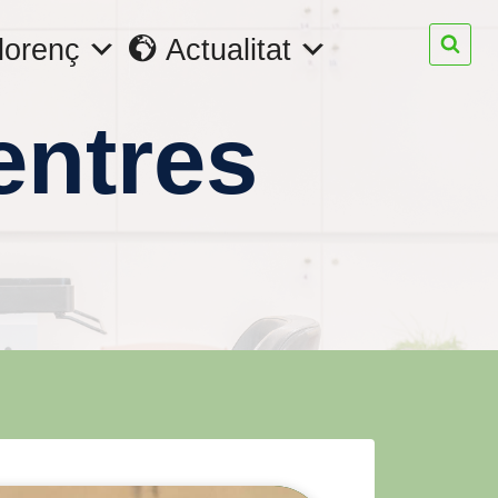
lorenç
Actualitat
entres