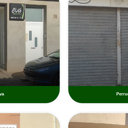
va
Perru