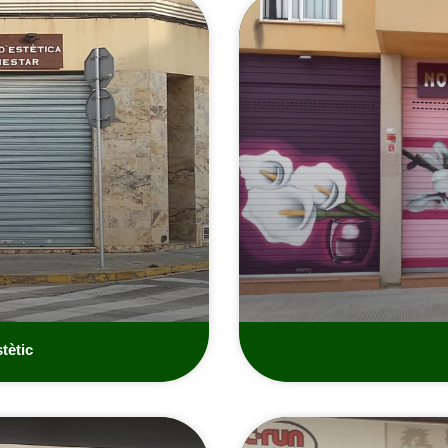
tètic