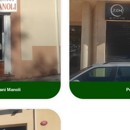
ani Manoli
P