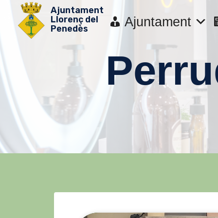
Ajuntament
Llorenç del
Ajuntament
Penedès
Perru