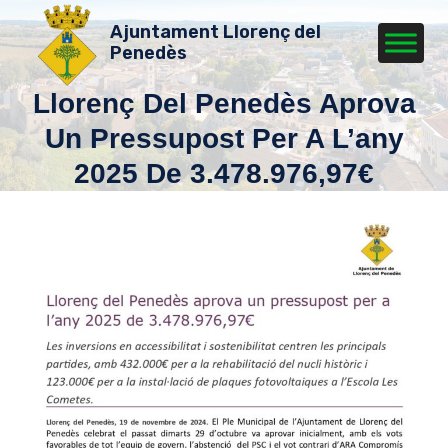
Vés
Ajuntament Llorenç del
al
Penedès
contingut
Llorenç Del Penedès Aprova
Un Pressupost Per A L’any
2025 De 3.478.976,97€