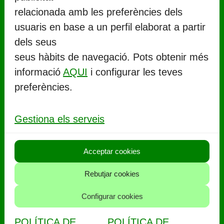
relacionada amb les preferències dels
usuaris en base a un perfil elaborat a partir
CONTACTE
dels seus
seus hàbits de navegació. Pots obtenir més
Ajuntament de Llorenç del Penedès
informació
AQUI
i configurar les teves
Rambla Marinada, 27 (
CP 43712
)
preferències.
Llorenç del Penedès
977 67 71 06
Gestiona els serveis
aj.llorenc@llorenc.cat
Acceptar cookies
POLITIQUES
Rebutjar cookies
Política de privacitat
Configurar cookies
Política de cookies
POLÍTICA DE
POLÍTICA DE