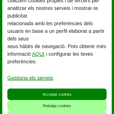
Utilitzem cookies pròpies i de tercers per
analitzar els nostres serveis i mostrar-te
publicitat
relacionada amb les preferències dels
usuaris en base a un perfil elaborat a partir
CONTACTE
dels seus
seus hàbits de navegació. Pots obtenir més
Ajuntament de Llorenç del Penedès
informació
AQUI
i configurar les teves
Rambla Marinada, 27 (
CP 43712
)
preferències.
Llorenç del Penedès
977 67 71 06
Gestiona els serveis
aj.llorenc@llorenc.cat
Acceptar cookies
POLITIQUES
Rebutjar cookies
Política de privacitat