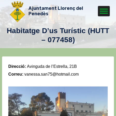
Vés
Ajuntament Llorenç del
al
Penedès
contingut
Habitatge D’us Turístic (HUTT
– 077458)
Direcció:
Avinguda de l’Estrella, 21B
Correu:
vanessa.san75@hotmail.com