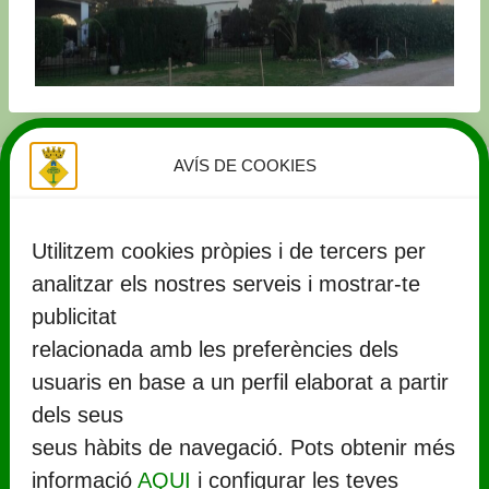
AVÍS DE COOKIES
Utilitzem cookies pròpies i de tercers per
analitzar els nostres serveis i mostrar-te
publicitat
relacionada amb les preferències dels
usuaris en base a un perfil elaborat a partir
CONTACTE
dels seus
seus hàbits de navegació. Pots obtenir més
Ajuntament de Llorenç del Penedès
informació
AQUI
i configurar les teves