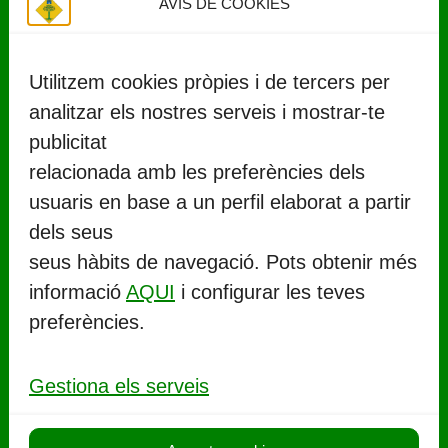
AVÍS DE COOKIES
Utilitzem cookies pròpies i de tercers per
analitzar els nostres serveis i mostrar-te
publicitat
relacionada amb les preferències dels
usuaris en base a un perfil elaborat a partir
CONTACTE
dels seus
seus hàbits de navegació. Pots obtenir més
Ajuntament de Llorenç del Penedès
informació
AQUI
i configurar les teves
Rambla Marinada, 27 (
CP 43712
)
preferències.
Llorenç del Penedès
977 67 71 06
Gestiona els serveis
aj.llorenc@llorenc.cat