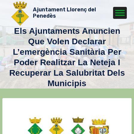
Vés
Ajuntament Llorenç del
al
Penedès
contingut
Els Ajuntaments Anuncien
Que Volen Declarar
L’emergència Sanitària Per
Poder Realitzar La Neteja I
Recuperar La Salubritat Dels
Municipis