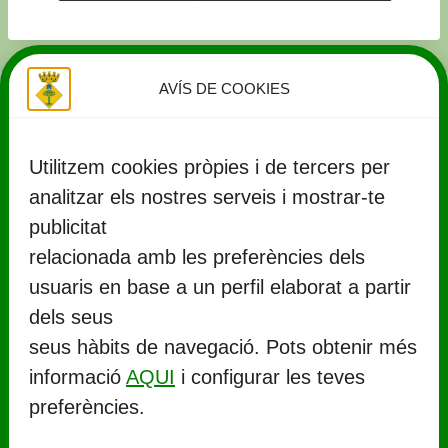
AVÍS DE COOKIES
Utilitzem cookies pròpies i de tercers per
analitzar els nostres serveis i mostrar-te
publicitat
relacionada amb les preferències dels
usuaris en base a un perfil elaborat a partir
CONTACTE
dels seus
seus hàbits de navegació. Pots obtenir més
Ajuntament de Llorenç del Penedès
informació
AQUI
i configurar les teves
Rambla Marinada, 27 (
CP 43712
)
preferències.
Llorenç del Penedès