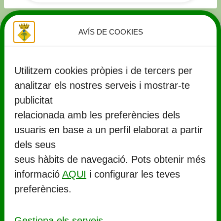
AVÍS DE COOKIES
Utilitzem cookies pròpies i de tercers per
analitzar els nostres serveis i mostrar-te
publicitat
relacionada amb les preferències dels
usuaris en base a un perfil elaborat a partir
5. Naturalesa
CONTACTE
dels seus
seus hàbits de navegació. Pots obtenir més
MÉS INFORMACIÓ»
Ajuntament de Llorenç del Penedès
informació
AQUI
i configurar les teves
Rambla Marinada, 27 (
CP 43712
)
preferències.
Llorenç del Penedès
977 67 71 06
Gestiona els serveis