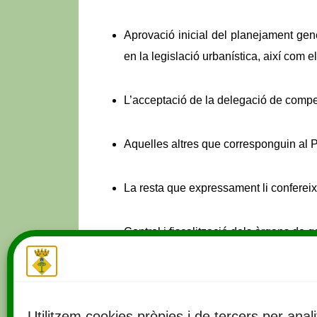
Aprovació inicial del planejament gener
en la legislació urbanística, així com 
L’acceptació de la delegació de compet
Aquelles altres que corresponguin al P
La resta que expressament li confereixin
Control i fiscalització dels òrgans de g
Utilitzem cookies pròpies i de tercers per anali