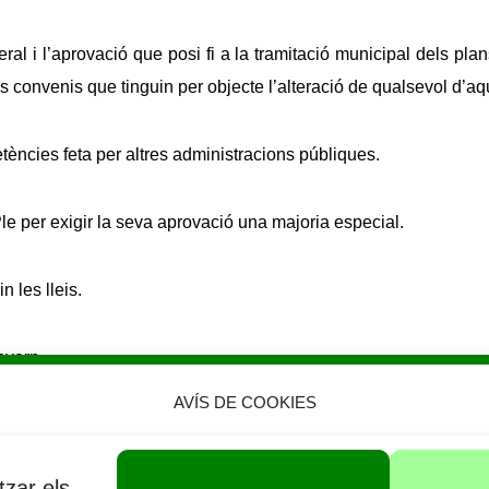
al i l’aprovació que posi fi a la tramitació municipal dels plan
els convenis que tinguin per objecte l’alteració de qualsevol d’a
ències feta per altres administracions públiques.
le per exigir la seva aprovació una majoria especial.
 les lleis.
overn.
AVÍS DE COOKIES
tzar els