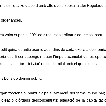
mptes; tot això d’acord amb allò que disposa la Llei Regulador
s ordenances.
eu valor superi el 10% dels recursos ordinaris del pressupost i,
rèdit quina quantia acumulada, dins de cada exercici econòmic,
reria que li corresponguin quan l’import acumulat de les ope
exercici anterior – tot això de conformitat amb el que disposa l
dels béns de domini públic.
organitzacions supramunicipals; alteració del terme municipal;
5; creació d’òrgans desconcentrats; alteració de la capitalita