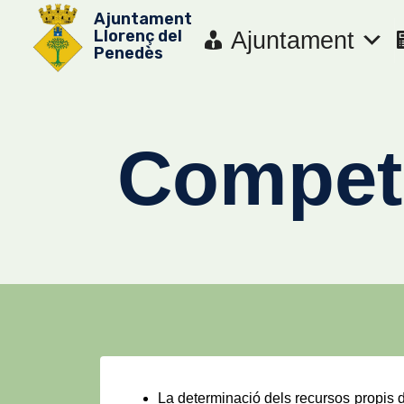
Vés
Ajuntament
Llorenç del
Ajuntament
al
Penedès
contingut
Competè
La determinació dels recursos propis de