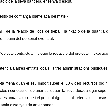
icació de la seva bandera, ensenya o escut.
üestió de confiança plantejada pel mateix.
l i de la relació de llocs de treball, la fixació de la quantia
o i règim del personal eventual.
’objecte contractual inclogui la redacció del projecte i l’execuc
ència a altres entitats locals i altres administracions públiques
ota mena quan el seu import superi el 10% dels recursos ordina
ractes i concessions plurianuals quan la seva durada sigui super
les anualitats superi el percentatge indicat, referit als recursos
 quantia assenyalada anteriorment.