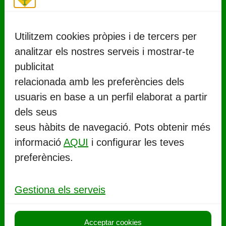
Utilitzem cookies pròpies i de tercers per
analitzar els nostres serveis i mostrar-te
publicitat
relacionada amb les preferències dels
usuaris en base a un perfil elaborat a partir
CONTACTE
dels seus
seus hàbits de navegació. Pots obtenir més
Ajuntament de Llorenç del Penedès
informació
AQUI
i configurar les teves
Rambla Marinada, 27 (
CP 43712
)
preferències.
Llorenç del Penedès
977 67 71 06
Gestiona els serveis
aj.llorenc@llorenc.cat
Acceptar cookies