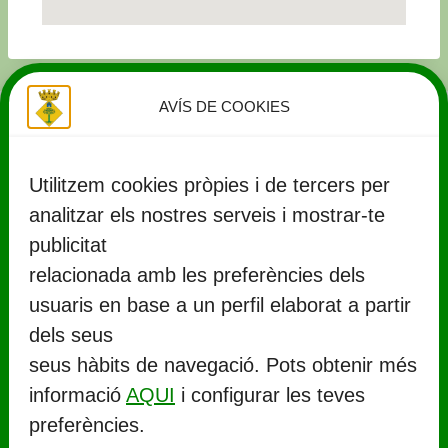
AVÍS DE COOKIES
Utilitzem cookies pròpies i de tercers per
analitzar els nostres serveis i mostrar-te
publicitat
relacionada amb les preferències dels
usuaris en base a un perfil elaborat a partir
CONTACTE
dels seus
seus hàbits de navegació. Pots obtenir més
Ajuntament de Llorenç del Penedès
informació
AQUI
i configurar les teves
Rambla Marinada, 27 (
CP 43712
)
preferències.
Llorenç del Penedès