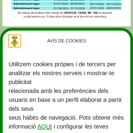
AVÍS DE COOKIES
Utilitzem cookies pròpies i de tercers per
analitzar els nostres serveis i mostrar-te
publicitat
relacionada amb les preferències dels
usuaris en base a un perfil elaborat a partir
CONTACTE
dels seus
seus hàbits de navegació. Pots obtenir més
Ajuntament de Llorenç del Penedès
informació
AQUI
i configurar les teves
Rambla Marinada, 27 (
CP 43712
)