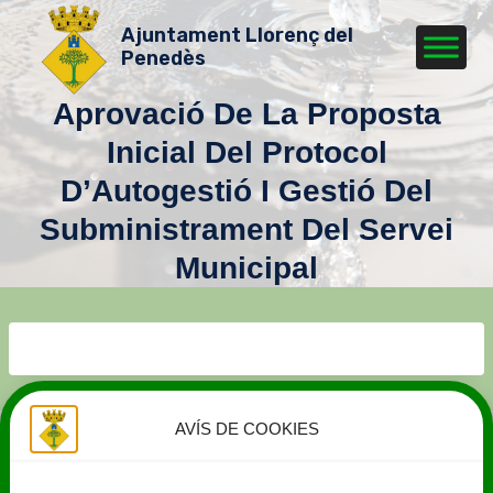
Vés
Ajuntament Llorenç del
al
Penedès
contingut
Aprovació De La Proposta
Inicial Del Protocol
D’Autogestió I Gestió Del
Subministrament Del Servei
Municipal
AVÍS DE COOKIES