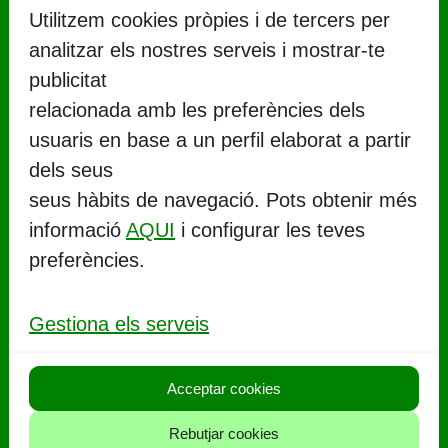
Utilitzem cookies pròpies i de tercers per
analitzar els nostres serveis i mostrar-te
publicitat
relacionada amb les preferències dels
usuaris en base a un perfil elaborat a partir
CONTACTE
dels seus
seus hàbits de navegació. Pots obtenir més
Ajuntament de Llorenç del Penedès
informació
AQUI
i configurar les teves
Rambla Marinada, 27 (
CP 43712
)
preferències.
Llorenç del Penedès
977 67 71 06
Gestiona els serveis
aj.llorenc@llorenc.cat
Acceptar cookies
POLITIQUES
Rebutjar cookies