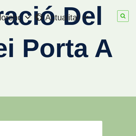
ració Del
lorenç
Actualitat
i Porta A