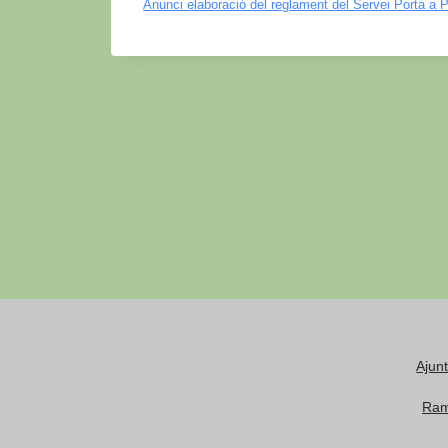
Anunci elaboració del reglament del Servei Porta a P
Ajun
Ram