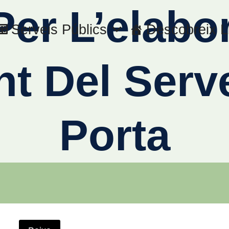
er L’elabo
Serveis Públics
Descobreix L
t Del Serve
Porta