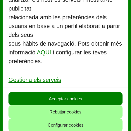
publicitat
relacionada amb les preferències dels
usuaris en base a un perfil elaborat a partir
CONTACTE
dels seus
seus hàbits de navegació. Pots obtenir més
Ajuntament de Llorenç del Penedès
informació
AQUI
i configurar les teves
Rambla Marinada, 27 (
CP 43712
)
preferències.
Llorenç del Penedès
977 67 71 06
Gestiona els serveis
aj.llorenc@llorenc.cat
Acceptar cookies
POLITIQUES
Rebutjar cookies
Política de privacitat
Configurar cookies
Política de cookies