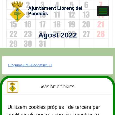
Vés
Ajuntament Llorenç del
al
Penedès
contingut
Agost 2022
Programa-FM-2022-definitiu-1
AVÍS DE COOKIES
Utilitzem cookies pròpies i de tercers per
analitzar els nostres serveis i mostrar-te