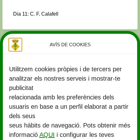
Dia 11: C. F. Calafell
AVÍS DE COOKIES
Utilitzem cookies pròpies i de tercers per
analitzar els nostres serveis i mostrar-te
publicitat
relacionada amb les preferències dels
usuaris en base a un perfil elaborat a partir
CONTACTE
dels seus
seus hàbits de navegació. Pots obtenir més
Ajuntament de Llorenç del Penedès
informació
AQUI
i configurar les teves
Rambla Marinada, 27 (
CP 43712
)