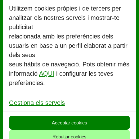
Utilitzem cookies pròpies i de tercers per
analitzar els nostres serveis i mostrar-te
publicitat
relacionada amb les preferències dels
usuaris en base a un perfil elaborat a partir
CONTACTE
dels seus
seus hàbits de navegació. Pots obtenir més
Ajuntament de Llorenç del Penedès
informació
AQUI
i configurar les teves
Rambla Marinada, 27 (
CP 43712
)
preferències.
Llorenç del Penedès
977 67 71 06
Gestiona els serveis
aj.llorenc@llorenc.cat
Acceptar cookies
POLITIQUES
Rebutjar cookies