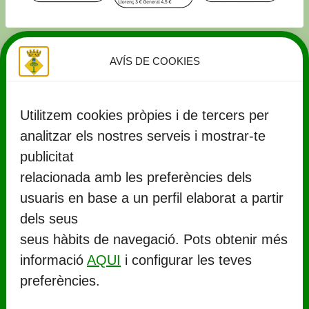
AVÍS DE COOKIES
Utilitzem cookies pròpies i de tercers per
analitzar els nostres serveis i mostrar-te
publicitat
relacionada amb les preferències dels
usuaris en base a un perfil elaborat a partir
CONTACTE
dels seus
seus hàbits de navegació. Pots obtenir més
Ajuntament de Llorenç del Penedès
informació
AQUI
i configurar les teves
Rambla Marinada, 27 (
CP 43712
)
preferències.
Llorenç del Penedès